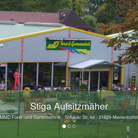
ße Auswahl an vorführbaren Ger
MMD Forst- und Gartentechnik - Soltauer Str. 64 - 21629-Mienenbüttel