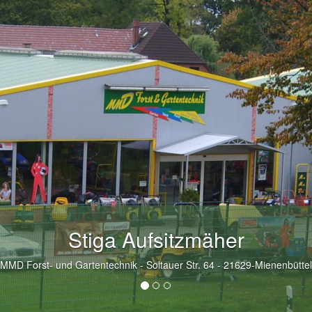
ße Auswahl an vorführbaren Ger
MMD Forst- und Gartentechnik - Soltauer Str. 64 - 21629-Mienenbüttel