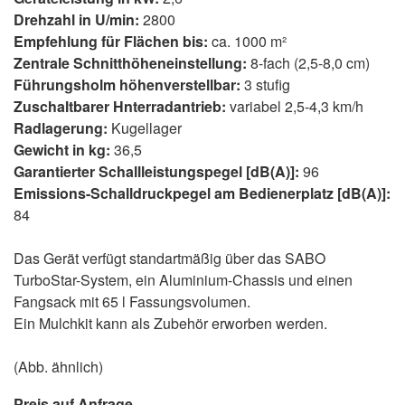
Drehzahl in U/min:
2800
Empfehlung für Flächen bis:
ca. 1000 m²
Zentrale Schnitthöheneinstellung:
8-fach (2,5-8,0 cm)
Führungsholm höhenverstellbar:
3 stufig
Zuschaltbarer Hnterradantrieb:
variabel 2,5-4,3 km/h
Radlagerung:
Kugellager
Gewicht in kg:
36,5
Garantierter Schallleistungspegel [dB(A)]:
96
Emissions-Schalldruckpegel am Bedienerplatz [dB(A)]:
84
Das Gerät verfügt standartmäßig über das SABO
TurboStar-System, ein Aluminium-Chassis und einen
Fangsack mit 65 l Fassungsvolumen.
Ein Mulchkit kann als Zubehör erworben werden.
(Abb. ähnlich)
Preis auf Anfrage