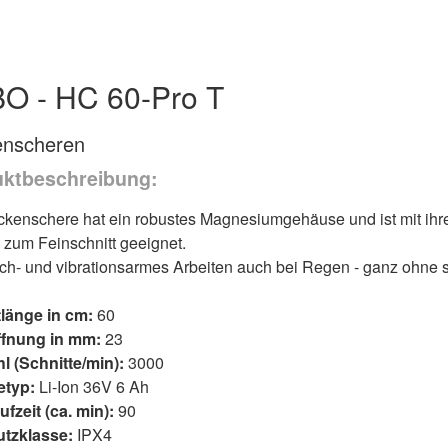
O - HC 60-Pro T
nscheren
ktbeschreibung:
kenschere hat ein robustes Magnesiumgehäuse und ist mit ihre
 zum Feinschnitt geeignet.
h- und vibrationsarmes Arbeiten auch bei Regen - ganz ohne 
tlänge in cm:
60
fnung in mm:
23
l (Schnitte/min):
3000
etyp:
Li-Ion 36V 6 Ah
fzeit (ca. min):
90
utzklasse:
IPX4