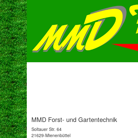
MMD Forst- und Gartentechnik
Soltauer Str. 64
21629-Mienenbüttel