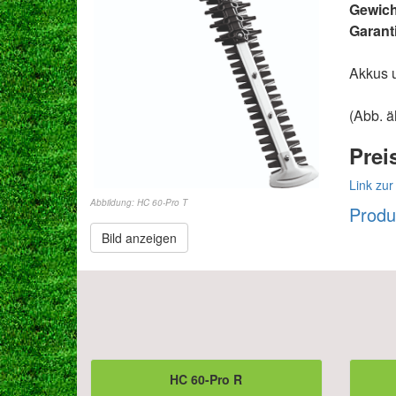
Gewich
Garanti
Akkus u
(Abb. ä
Prei
Link zur
Abbildung: HC 60-Pro T
Produ
Bild anzeigen
HC 60-Pro R