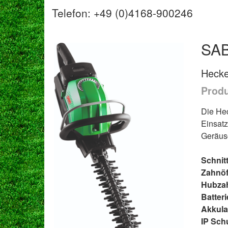
Telefon: +49 (0)4168-900246
SAB
Hecke
Produ
Die Hec
Einsatz
Geräusc
Schnit
Zahnöf
Hubzah
Batteri
Akkulau
IP Sch