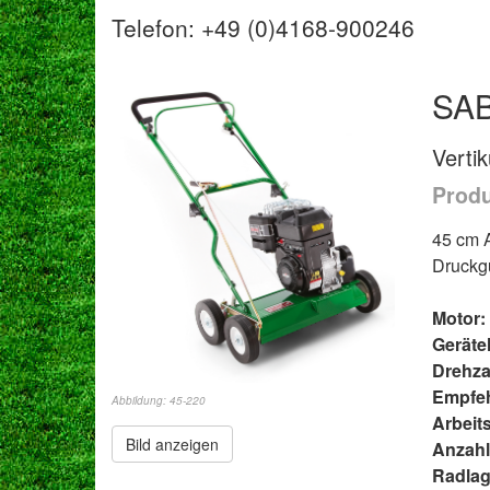
Telefon: +49 (0)4168-900246
SAB
Vertik
Produ
45 cm A
Druckgu
Motor:
Geräte
Drehza
Empfeh
Abbildung: 45-220
Arbeits
Bild anzeigen
Anzahl
Radlag