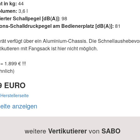
 in kg:
44
olumen:
3,6 l
erter Schallpegel [dB(A)]:
98
ons-Schalldruckpegel am Bedienerplatz [dB(A)]:
81
ät verfügt über ein Aluminium-Chassis. Die Schnellaushebevor
tikutieren mit Fangsack ist hier nicht möglich.
= 1.899 € !!!
hnlich)
99 EURO
 Herstellerseite
seite anzeigen
weitere
Vertikutierer
von
SABO