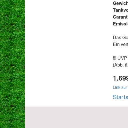
Gewicht
Tankv
Garanti
Emissi
Das Ger
Ein ver
!!! UVP 
(Abb. ä
1.6
Link zur
Start