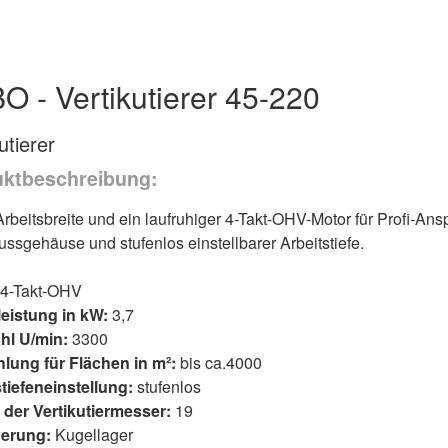
O - Vertikutierer 45-220
utierer
ktbeschreibung:
rbeitsbreite und ein laufruhiger 4-Takt-OHV-Motor für Profi-Ans
ssgehäuse und stufenlos einstellbarer Arbeitstiefe.
4-Takt-OHV
leistung in kW:
3,7
hl U/min:
3300
lung für Flächen in m²:
bis ca.4000
tiefeneinstellung:
stufenlos
 der Vertikutiermesser:
19
erung:
Kugellager